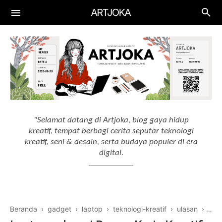
Aplikasi
Aplikasi Keuangan
Gadget
Aplikasi Edukasi
Smartphone
Artificial Intelligence
Aplikasi Produktif
Laptop
AI Tools
"Selamat datang di Artjoka, blog gaya hidup
Aplikasi Menggambar
Drawing Tablet
kreatif, tempat berbagi cerita seputar teknologi
AI Workflow
kreatif, seni & desain, serta budaya populer di era
digital.
Beranda
›
gadget
›
laptop
›
teknologi-kreatif
›
ulasan
›
Lapto