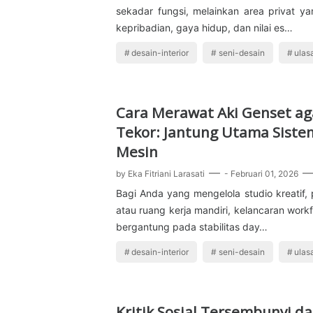
sekadar fungsi, melainkan area privat 
kepribadian, gaya hidup, dan nilai es…
desain-interior
seni-desain
ulas
Cara Merawat Aki Genset ag
Tekor: Jantung Utama Siste
Mesin
by
Eka Fitriani Larasati
-
Februari 01, 2026
Bagi Anda yang mengelola studio kreatif, 
atau ruang kerja mandiri, kelancaran work
bergantung pada stabilitas day…
desain-interior
seni-desain
ulas
Kritik Sosial Tersembunyi d