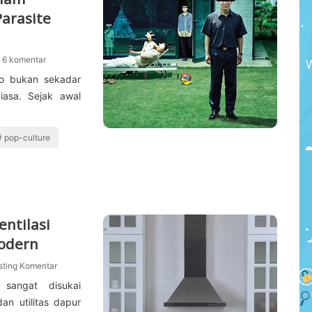
arasite
6 komentar
ho bukan sekadar
biasa. Sejak awal
pop-culture
ntilasi
odern
sting Komentar
sangat disukai
an utilitas dapur