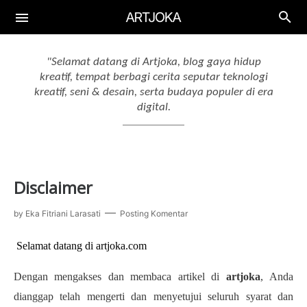
"Selamat datang di Artjoka, blog gaya hidup
Aplikasi
kreatif, tempat berbagi cerita seputar teknologi
kreatif, seni & desain, serta budaya populer di era
Aplikasi Keuangan
Gadget
digital.
Aplikasi Edukasi
Smartphone
Artificial Intelligence
Aplikasi Produktif
Laptop
AI Tools
Aplikasi Menggambar
Drawing Tablet
Disclaimer
AI Workflow
by
Eka Fitriani Larasati
Posting Komentar
Selamat datang di artjoka.com
Dengan mengakses dan membaca artikel di
artjoka
, Anda
dianggap telah mengerti dan menyetujui seluruh syarat dan