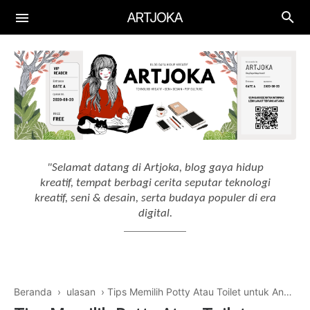
Aplikasi
Aplikasi Keuangan
Gadget
Aplikasi Edukasi
Smartphone
Artificial Intelligence
Aplikasi Produktif
Laptop
AI Tools
"Selamat datang di Artjoka, blog gaya hidup
Aplikasi Menggambar
Drawing Tablet
kreatif, tempat berbagi cerita seputar teknologi
AI Workflow
kreatif, seni & desain, serta budaya populer di era
digital.
Beranda
›
ulasan
›
Tips Memilih Potty Atau Toilet untuk Anak yang Tepat