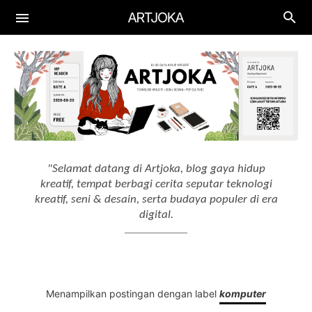
Aplikasi
Aplikasi Keuangan
Gadget
Aplikasi Edukasi
Smartphone
Artificial Intelligence
Aplikasi Produktif
Laptop
AI Tools
"Selamat datang di Artjoka, blog gaya hidup
Aplikasi Menggambar
Drawing Tablet
kreatif, tempat berbagi cerita seputar teknologi
AI Workflow
kreatif, seni & desain, serta budaya populer di era
digital.
Menampilkan postingan dengan label
komputer