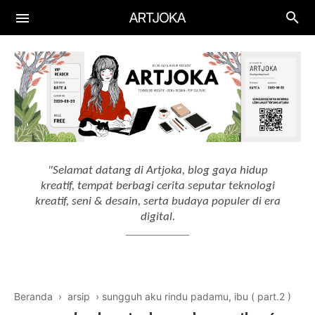
Aplikasi
Aplikasi Keuangan
Gadget
Aplikasi Edukasi
Smartphone
Artificial Intelligence
Aplikasi Produktif
Laptop
AI Tools
"Selamat datang di Artjoka, blog gaya hidup
Aplikasi Menggambar
Drawing Tablet
kreatif, tempat berbagi cerita seputar teknologi
AI Workflow
kreatif, seni & desain, serta budaya populer di era
digital.
Beranda
›
arsip
›
sungguh aku rindu padamu, ibu ( part.2 )