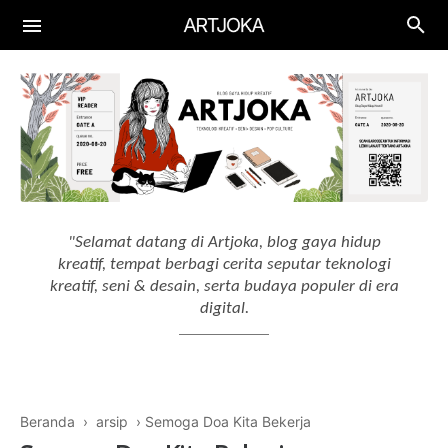
Aplikasi
Aplikasi Keuangan
Gadget
Aplikasi Edukasi
Smartphone
Artificial Intelligence
Aplikasi Produktif
Laptop
AI Tools
"Selamat datang di Artjoka, blog gaya hidup
Aplikasi Menggambar
Drawing Tablet
kreatif, tempat berbagi cerita seputar teknologi
AI Workflow
kreatif, seni & desain, serta budaya populer di era
digital.
Beranda
›
arsip
›
Semoga Doa Kita Bekerja