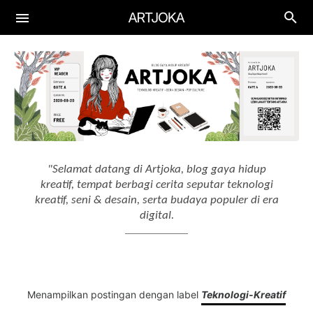
Aplikasi
Aplikasi Keuangan
Gadget
Aplikasi Edukasi
Smartphone
Artificial Intelligence
Aplikasi Produktif
Laptop
AI Tools
"Selamat datang di Artjoka, blog gaya hidup
Aplikasi Menggambar
Drawing Tablet
kreatif, tempat berbagi cerita seputar teknologi
AI Workflow
kreatif, seni & desain, serta budaya populer di era
digital.
Menampilkan postingan dengan label
Teknologi-Kreatif